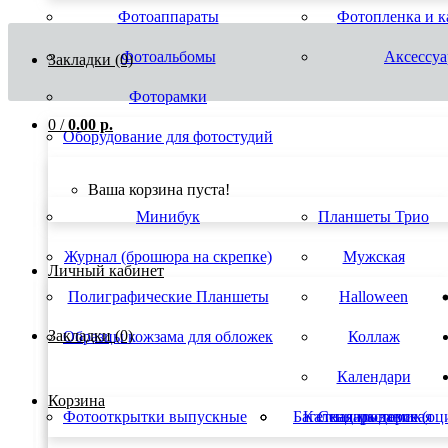
Фотоаппараты
Фотопленка и 
Фотоальбомы
Аксессу
Закладки (0)
Фоторамки
0
/
0.00 р.
Оборудование для фотостудий
Ваша корзина пуста!
Минибук
Планшеты Трио
Журнал (брошюра на скрепке)
Мужская
Личный кабинет
Полиграфические Планшеты
Halloween
Закладки (0)
Образцы кожзама для обложек
Коллаж
Календари
Корзина
Фотооткрытки выпускные
Багетная мастерская
Календарь домик
Сканирование (оц