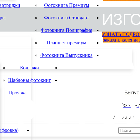
картриджи
Фотокнига Премиум
ИЗГ
ары
Фотокнига Стандарт
Фотокнига Полиграфия
УЗНАТЬ ПОДРО
заказать календа
Планшет премиум
КА
Фотокнига Выпускника
Коллажи
Шаблоны фотокниг
ФОТО
Выпус
Проявка
Фотокни
Акции и ст
ифровка)