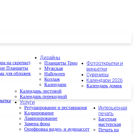
Дизайны
ра на скрепке)
Планшеты Трио
Фотооткрытки и
кие Планшеты
Мужская
виньетки
ма для обложек
Halloween
Сувениры
Коллаж
Календари 2026
Календари
Календарь домик
Календарь листовой
Календарь перекидной
рытка
Услуги
Ретуширование и реставрация
Интерьерная
Кадрирование
печать
Ламинирование
Багетная
Замена фона
мастерская
Оцифровка видео- и аудиоассет
Печать на