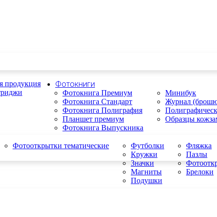
я продукция
Фотокниги
триджи
Фотокнига Премиум
Минибук
Фотокнига Стандарт
Журнал (брошю
Фотокнига Полиграфия
Полиграфичес
Планшет премиум
Образцы кожза
Фотокнига Выпускника
Фотооткрытки тематические
Футболки
Фляжка
Кружки
Пазлы
Значки
Фотоотк
Магниты
Брелоки
Подушки