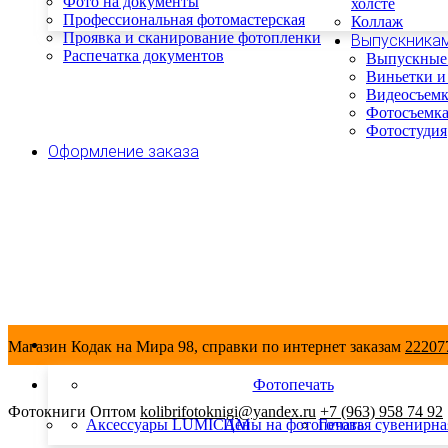
Фото на документы
холсте
Профессиональная фотомастерская
Коллаж
Проявка и сканирование фотопленки
Выпускника
Распечатка документов
Выпускные
Виньетки и
Видеосъемк
Фотосъемка
Фотостудия
Оформление заказа
Магазин Кодак на Мира 98, справки по интернет заказам
222077
Фотопечать
Фотокниги Оптом
kolibrifotoknigi@yandex.ru
+7 (963) 958 74 92
Аксессуары LUMICAM
Цены на фотопечать
Готовая сувенирна