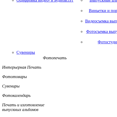
Оцифровка видео- и аудиоассет
Выпускные ал
Виньетки и по
Видеосъемка вып
Фотосъемка вып
Фотостуди
Сувениры
Фотопечать
Интерьерная Печать
Фототовары
Сувениры
Фотокалендарь
Печать и изготовление
выпускных альбомов