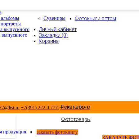
м
 альбомы
Сувениры
Фотокниги оптом
 портреты
Личный кабинет
а выпускного
 выпускного
Закладки (0)
Корзина
Печать фото
7@list.ru
+7(391) 222 0 777
;
+79915433707
Фототовары
я продукция
заказать фотокнигу
ЗАКАЗАТЬ ФО