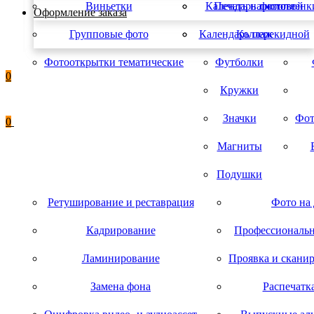
Виньетки
Календарь листовой
Печать на холсте
фотопленк
Оформление заказа
Групповые фото
Календарь перекидной
Коллаж
Фотооткрытки тематические
Футболки
0
Кружки
Значки
Фот
0
Магниты
Подушки
Ретуширование и реставрация
Фото на
Кадрирование
Профессиональн
Ламинирование
Проявка и скани
Замена фона
Распечатк