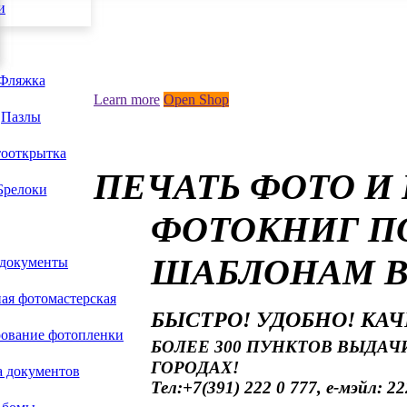
и
в Красн
Фляжка
Learn more
Open Shop
Пазлы
ооткрытка
ПЕЧАТЬ ФОТО И
Брелоки
ФОТОКНИГ П
ШАБЛОНАМ В
 документы
ая фотомастерская
БЫСТРО! УДОБНО! КА
рование фотопленки
БОЛЕЕ 300 ПУНКТОВ ВЫДАЧИ
ГОРОДАХ!
а документов
Тел:+7(391) 222 0 777, е-мэйл: 22