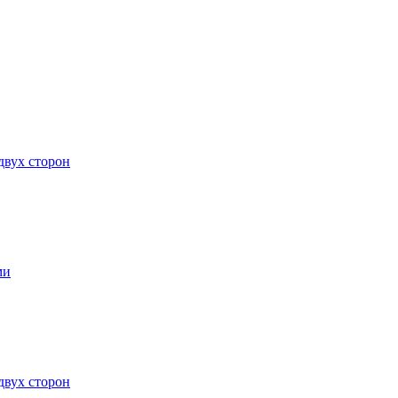
двух сторон
ми
двух сторон