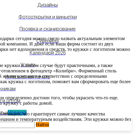
Дизайны
Фотооткрытки и виньетки
Проявка и сканирование
одарки сегодня можно смело назвать актуальным элементом
Сувениры
ой компании. И даже если ваша фирма состоит из двух
дарки нет вдохновения и средств, то кружки с логотипом можно
Календари 2026
Услуги
ие кружки в любом случае будут практичными, а также
изготовлением в фотоцентр «Колибри». Фирменный стиль
й жизни компании в соответствии с определенными
Интерьерная печать
, как кружка с логотипом, поможет вам сформировать еще более
кникам
он определенно достоин того, чтобы украсить что-то еще.
ги оптом
ую кружку с работы домой.
атьи
Новинка
блимации, что гарантирует самые лучшие качества
 внешним и температурным воздействиям. Эти кружки можно без
Найти