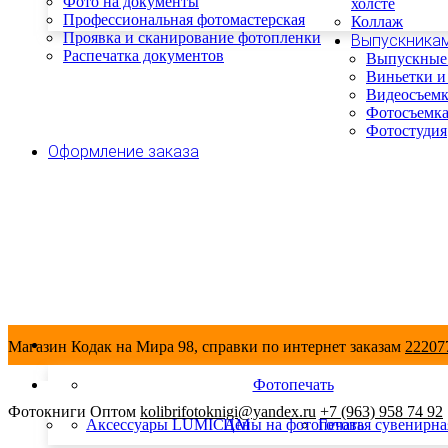
Фото на документы
холсте
Профессиональная фотомастерская
Коллаж
Проявка и сканирование фотопленки
Выпускника
Распечатка документов
Выпускные
Виньетки и
Видеосъемк
Фотосъемка
Фотостудия
Оформление заказа
Магазин Кодак на Мира 98, справки по интернет заказам
222077
Фотопечать
Фотокниги Оптом
kolibrifotoknigi@yandex.ru
+7 (963) 958 74 92
Аксессуары LUMICAM
Цены на фотопечать
Готовая сувенирна