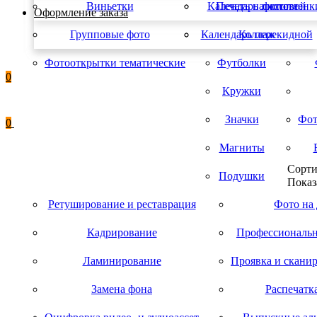
Виньетки
Календарь листовой
Печать на холсте
фотопленк
Оформление заказа
Групповые фото
Календарь перекидной
Коллаж
Фотооткрытки тематические
Футболки
0
Кружки
Значки
Фот
0
Магниты
Сорти
Подушки
Показ
Ретуширование и реставрация
Фото на
Кадрирование
Профессиональн
Ламинирование
Проявка и скани
Замена фона
Распечатк