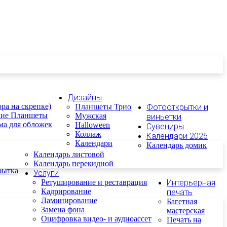
Дизайны
ра на скрепке)
Планшеты Трио
Фотооткрытки и
кие Планшеты
Мужская
виньетки
ма для обложек
Halloween
Сувениры
Коллаж
Календари 2026
Календари
Календарь домик
Календарь листовой
Календарь перекидной
рытка
Услуги
Ретуширование и реставрация
Интерьерная
Кадрирование
печать
Ламинирование
Багетная
Замена фона
мастерская
Оцифровка видео- и аудиоассет
Печать на