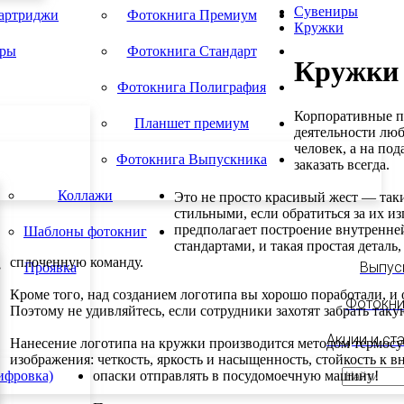
Сувениры
картриджи
Фотокнига Премиум
Кружки
ары
Фотокнига Стандарт
Кружки
Фотокнига Полиграфия
Корпоративные п
Планшет премиум
деятельности люб
человек, а на по
Фотокнига Выпускника
заказать всегда.
Коллажи
Это не просто красивый жест — так
стильными, если обратиться за их 
предполагает построение внутренне
Шаблоны фотокниг
стандартами, и такая простая деталь
сплоченную команду.
Выпус
Проявка
Кроме того, над созданием логотипа вы хорошо поработали, и 
Фотокни
Поэтому не удивляйтесь, если сотрудники захотят забрать так
Акции и ст
Нанесение логотипа на кружки производится методом термосу
изображения: четкость, яркость и насыщенность, стойкость к
опаски отправлять в посудомоечную машину!
ифровка)