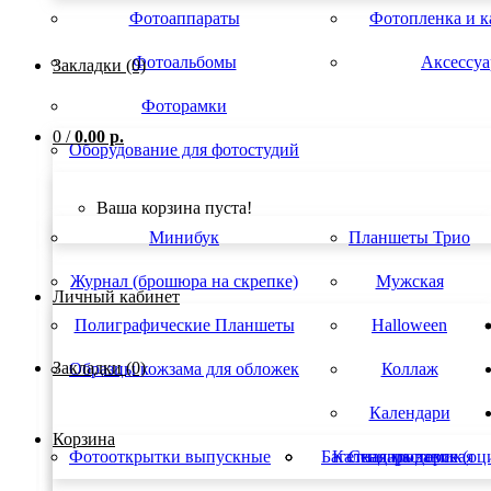
Фотоаппараты
Фотопленка и 
Фотоальбомы
Аксессу
Закладки (0)
Фоторамки
0
/
0.00 р.
Оборудование для фотостудий
Ваша корзина пуста!
Минибук
Планшеты Трио
Журнал (брошюра на скрепке)
Мужская
Личный кабинет
Полиграфические Планшеты
Halloween
Закладки (0)
Образцы кожзама для обложек
Коллаж
Календари
Корзина
Фотооткрытки выпускные
Багетная мастерская
Календарь домик
Сканирование (оц