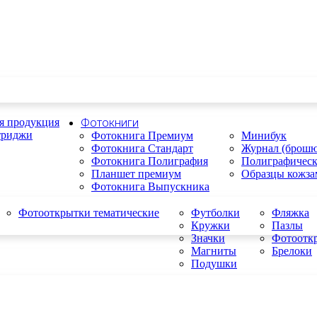
я продукция
Фотокниги
триджи
Фотокнига Премиум
Минибук
Фотокнига Стандарт
Журнал (брошю
Фотокнига Полиграфия
Полиграфичес
Планшет премиум
Образцы кожза
Фотокнига Выпускника
Фотооткрытки тематические
Футболки
Фляжка
Кружки
Пазлы
Значки
Фотоотк
Магниты
Брелоки
Подушки