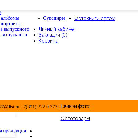
м
 альбомы
Сувениры
Фотокниги оптом
 портреты
Личный кабинет
а выпускного
 выпускного
Закладки (0)
Корзина
Печать фото
7@list.ru
+7(391) 222 0 777
;
+79915433707
Фототовары
я продукция