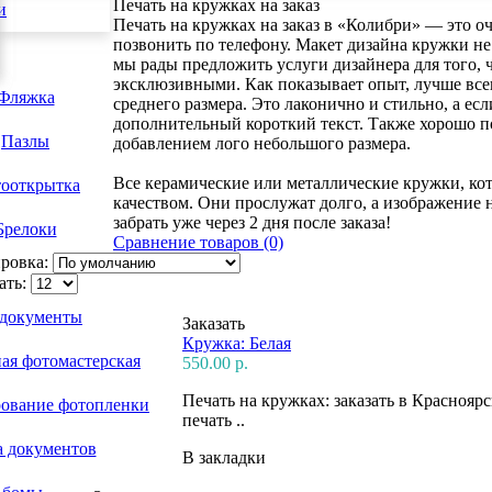
Печать на кружках на заказ
и
Печать на кружках на заказ в «Колибри» — это о
позвонить по телефону. Макет дизайна кружки не
мы рады предложить услуги дизайнера для того,
эксклюзивными. Как показывает опыт, лучше все
Фляжка
среднего размера. Это лаконично и стильно, а ес
дополнительный короткий текст. Также хорошо п
Пазлы
добавлением лого небольшого размера.
Все керамические или металлические кружки, ко
ооткрытка
качеством. Они прослужат долго, а изображение н
забрать уже через 2 дня после заказа!
Брелоки
Сравнение товаров (0)
ровка:
ать:
 документы
Заказать
Кружка: Белая
ая фотомастерская
550.00 р.
Печать на кружках: заказать в Красноя
рование фотопленки
печать ..
а документов
В закладки