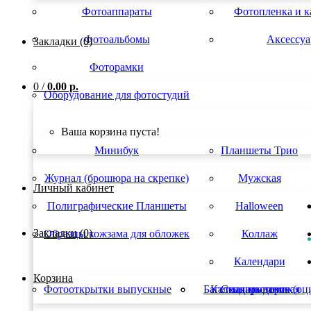
Фотоаппараты
Фотопленка и 
Фотоальбомы
Аксессу
Закладки (0)
Фоторамки
0
/
0.00 р.
Оборудование для фотостудий
Ваша корзина пуста!
Минибук
Планшеты Трио
Журнал (брошюра на скрепке)
Мужская
Личный кабинет
Полиграфические Планшеты
Halloween
Закладки (0)
Образцы кожзама для обложек
Коллаж
Календари
Корзина
Фотооткрытки выпускные
Багетная мастерская
Календарь домик
Сканирование (оц