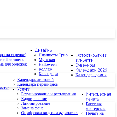
Дизайны
ра на скрепке)
Планшеты Трио
Фотооткрытки и
кие Планшеты
Мужская
виньетки
ма для обложек
Halloween
Сувениры
Коллаж
Календари 2026
Календари
Календарь домик
Календарь листовой
Календарь перекидной
рытка
Услуги
Ретуширование и реставрация
Интерьерная
Кадрирование
печать
Ламинирование
Багетная
Замена фона
мастерская
Оцифровка видео- и аудиоассет
Печать на