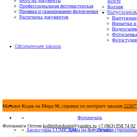
Фото на документы
холсте
Профессиональная фотомастерская
Коллаж
Проявка и сканирование фотопленки
Выпускника
Распечатка документов
Выпускные
Виньетки и
Видеосъемк
Фотосъемка
Фотостудия
Оформление заказа
Магазин Кодак на Мира 98, справки по интернет заказам
222077
Фотопечать
Фотокниги Оптом
kolibrifotoknigi@yandex.ru
+7 (963) 958 74 92
Аксессуары LUMICAM
Цены на фотопечать
Готовая сувенирна