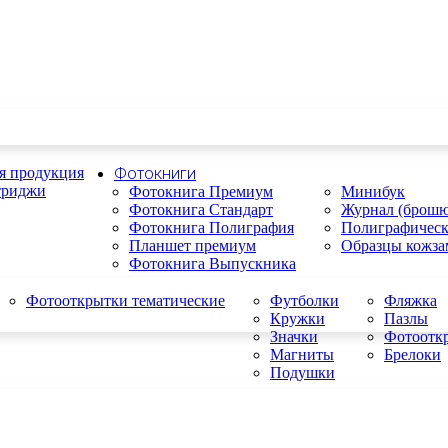
я продукция
Фотокниги
триджи
Фотокнига Премиум
Минибук
Фотокнига Стандарт
Журнал (брошю
Фотокнига Полиграфия
Полиграфичес
Планшет премиум
Образцы кожза
Фотокнига Выпускника
Фотооткрытки тематические
Футболки
Фляжка
Кружки
Пазлы
Значки
Фотоотк
Магниты
Брелоки
Подушки