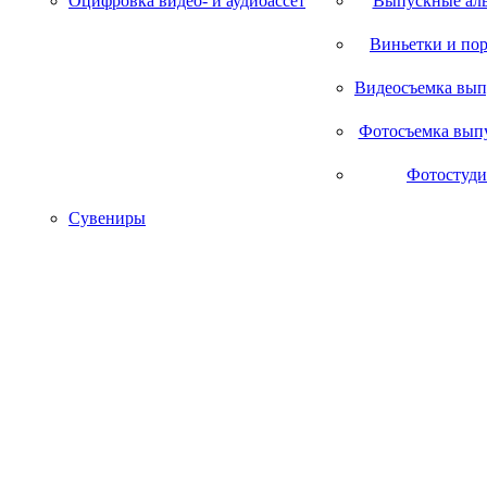
Оцифровка видео- и аудиоассет
Выпускные ал
Виньетки и по
Видеосъемка вып
Фотосъемка вып
Фотостуди
Сувениры