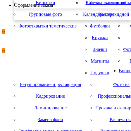
Виньетки
Календарь листовой
Печать на холсте
фотопленк
Оформление заказа
Групповые фото
Календарь перекидной
Коллаж
Фотооткрытки тематические
Футболки
0
Кружки
Значки
Фот
0
Магниты
Вопро
Подушки
Ретуширование и реставрация
Фото на
Кадрирование
Профессиональн
Ламинирование
Проявка и скани
Замена фона
Распечатк