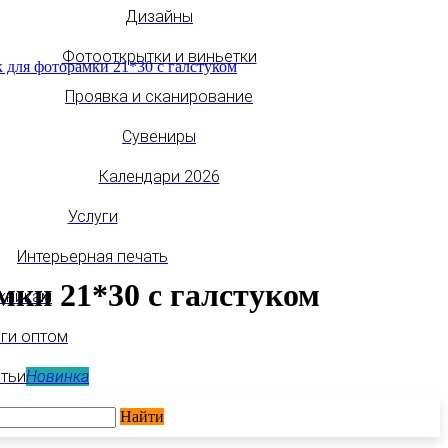
Дизайны
Фотооткрытки и виньетки
 для фоторамки 21*30 с галстуком
Проявка и сканирование
Сувениры
Календари 2026
Услуги
Интерьерная печать
мки 21*30 с галстуком
кникам
ги оптом
атьи
Новинка
Найти