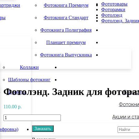
Фототовары
картриджи
Фотокнига Премиум
Фоторамки
Фотолэнд
ары
Фотокнига Стандарт
Фотолэнд. Задник
Фотокнига Полиграфия
Планшет премиум
Фотокнига Выпускника
Коллажи
Шаблоны фотокниг
Фотолэнд. Задник для фотора
Выпус
Проявка
Фотокни
110.00 р.
Акции и ст
Заказать
ифровка)