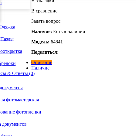
В закладки
и
В сравнение
Задать вопрос
Фляжка
Наличие:
Есть в наличии
Пазлы
Модель:
64841
ооткрытка
Поделиться:
Описание
Брелоки
Наличие
сы & Ответы (0)
 документы
ая фотомастерская
рование фотопленки
а документов