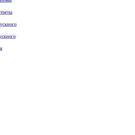
ьбомы
ртреты
ускного
ускного
я