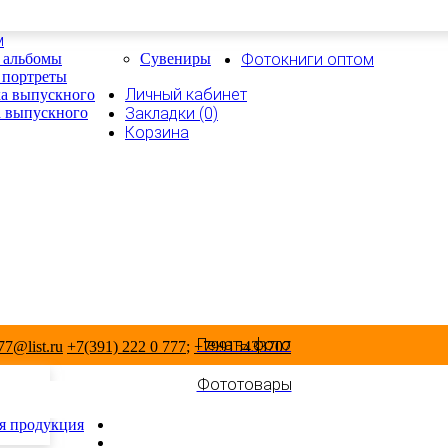
м
 альбомы
Сувениры
Фотокниги оптом
 портреты
Личный кабинет
а выпускного
 выпускного
Закладки (0)
Корзина
Печать фото
7@list.ru
+7(391) 222 0 777
;
+79915433707
Фототовары
я продукция