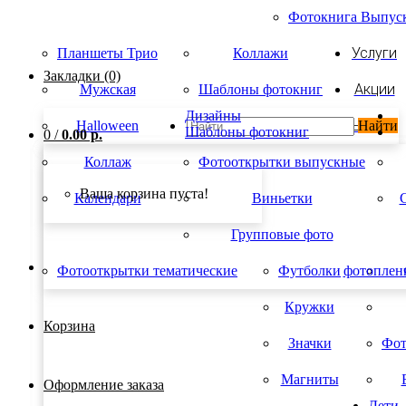
Фотокнига Выпус
Услуги
Планшеты Трио
Коллажи
Закладки (0)
Акции
Мужская
Шаблоны фотокниг
Дизайны
Интерьерная печать
Фотокниги оптом
и статьи
Календари 2026
сканирование
Выпускникам
Сувениры
виньетки
Новинка
Halloween
Найти
Шаблоны фотокниг
0
/
0.00 р.
Коллаж
Фотооткрытки выпускные
Ваша корзина пуста!
Календари
Виньетки
Групповые фото
Фотооткрытки тематические
Футболки
фотоплен
Кружки
Корзина
Значки
Фот
Магниты
Оформление заказа
Дети