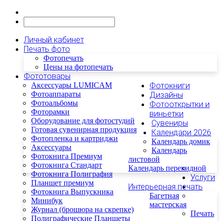
Личный кабинет
Печать фото
Фотопечать
Цены на фотопечать
Фототовары
Аксессуары LUMICAM
Фотокниги
Фотоаппараты
Дизайны
Фотоальбомы
Фотооткрытки и
Фоторамки
виньетки
Оборудование для фотостудий
Сувениры
Готовая сувенирная продукция
Календари 2026
Фотопленка и картриджи
Календарь домик
Аксессуары
Календарь
Фотокнига Премиум
листовой
Фотокнига Стандарт
Календарь перекидной
Фотокнига Полиграфия
Услуги
Планшет премиум
Интерьерная печать
Фотокнига Выпускника
Багетная
Минибук
мастерская
Журнал (брошюра на скрепке)
Печать
Полиграфические Планшеты