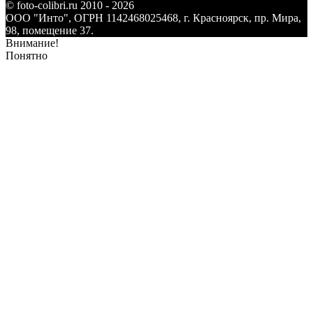
© foto-colibri.ru 2010 - 2026
ООО "Инто", ОГРН 1142468025468, г. Красноярск, пр. Мира,
98, помещение 37.
Внимание!
Понятно