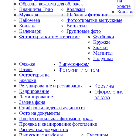
на
Образцы кожзама для обложек
холсте
Планшеты Трио
Коллажи
Коллаж
Мужская
Шаблоны фотокниг
Halloween
Фотооткрытки выпускные
Коллаж
Виньетки
Календари
Групповые фото
Фотооткрытки тематические
Футболки
Кружки
Значки
Магниты
Подушки
Фляжка
Выпускникам
Пазлы
Фотокниги оптом
Фотооткрытка
Брелоки
Ретуширование и реставрация
Корзина
Кадрирование
Оформление
Ламинирование
заказа
Замена фона
Оцифровка видео- и аудиоассет
Фото на документы
Профессиональная фотомастерская
Проявка и сканирование фотопленки
Распечатка документов
Выпускные альбомы
Сувениры