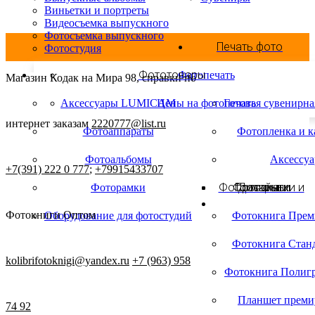
Виньетки и портреты
Видеосъемка выпускного
Фотосъемка выпускного
Печать фото
Фотостудия
Фототовары
Фотопечать
Магазин Кодак на Мира 98, справки по
Аксессуары LUMICAM
Цены на фотопечать
Готовая сувенирна
интернет заказам
2220777@list.ru
Фотоаппараты
Фотопленка и 
Фотоальбомы
Аксессу
+7(391) 222 0 777
;
+79915433707
Фотооткрытки и
Фотокниги
Проявка и
Дизайны
Фоторамки
Фотокниги Оптом
Оборудование для фотостудий
Фотокнига Пре
Фотокнига Стан
kolibrifotoknigi@yandex.ru
+7 (963) 958
Фотокнига Полиг
Планшет прем
74 92